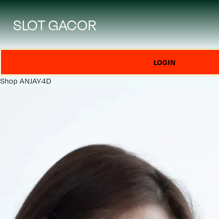
SLOT GACOR
LOGIN
Shop
ANJAY4D