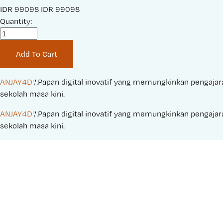
S
IDR 99098
O
IDR 99098
a
Quantity:
r
l
i
e
g
Add To Cart
P
i
r
n
i
a
ANJAY4D
','.Papan digital inovatif yang memungkinkan pengajar
c
l
sekolah masa kini.
e
P
ANJAY4D
','.Papan digital inovatif yang memungkinkan pengajar
:
r
sekolah masa kini.
i
c
e
: