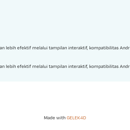
an lebih efektif melalui tampilan interaktif, kompatibilitas An
an lebih efektif melalui tampilan interaktif, kompatibilitas An
Made with 
GELEK4D