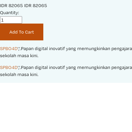
S
IDR 82065
O
IDR 82065
a
Quantity:
r
l
i
e
g
Add To Cart
P
i
r
n
i
a
SPBO4D
','.Papan digital inovatif yang memungkinkan pengajara
c
l
sekolah masa kini.
e
P
SPBO4D
','.Papan digital inovatif yang memungkinkan pengajara
:
r
sekolah masa kini.
i
c
e
: