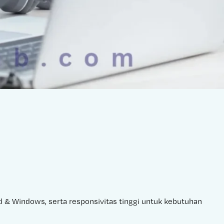
id & Windows, serta responsivitas tinggi untuk kebutuhan