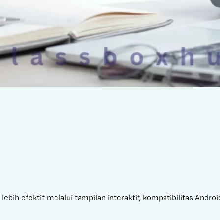
lebih efektif melalui tampilan interaktif, kompatibilitas Andro