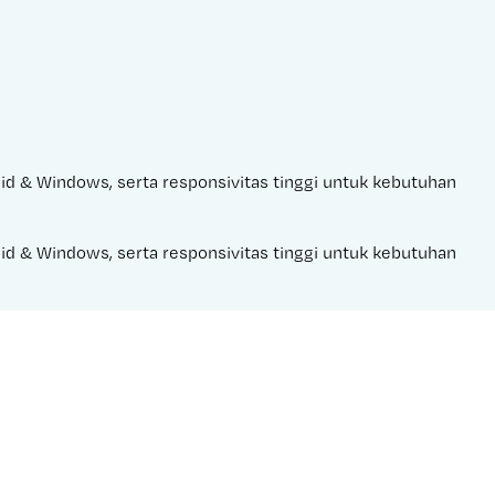
roid & Windows, serta responsivitas tinggi untuk kebutuhan 
roid & Windows, serta responsivitas tinggi untuk kebutuhan 