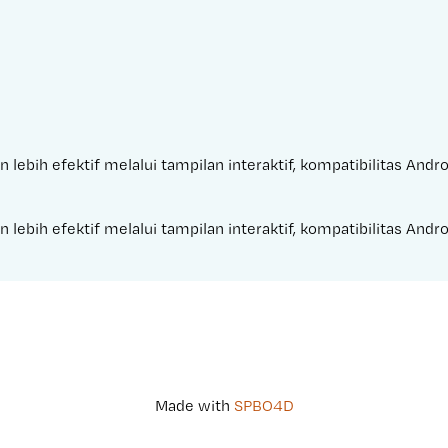
n lebih efektif melalui tampilan interaktif, kompatibilitas And
n lebih efektif melalui tampilan interaktif, kompatibilitas And
Made with 
SPBO4D