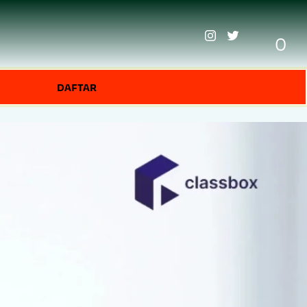
0
DAFTAR