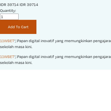
S
IDR 39714
O
IDR 39714
a
Quantity:
r
l
i
e
g
Add To Cart
P
i
r
n
i
a
11WBET
','.Papan digital inovatif yang memungkinkan pengajara
c
l
sekolah masa kini.
e
P
11WBET
','.Papan digital inovatif yang memungkinkan pengajara
:
r
sekolah masa kini.
i
c
e
: