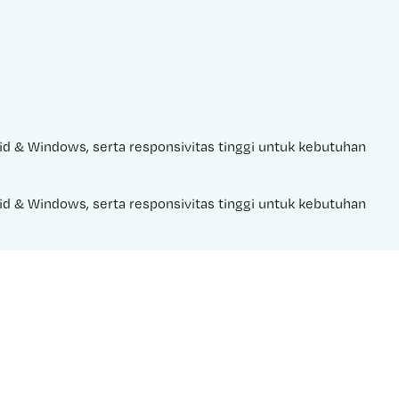
oid & Windows, serta responsivitas tinggi untuk kebutuhan 
oid & Windows, serta responsivitas tinggi untuk kebutuhan 