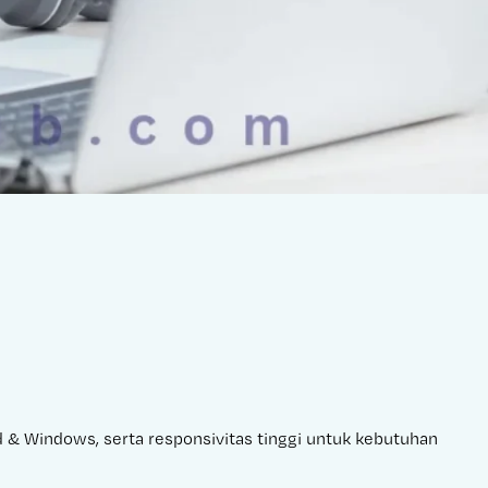
id & Windows, serta responsivitas tinggi untuk kebutuhan