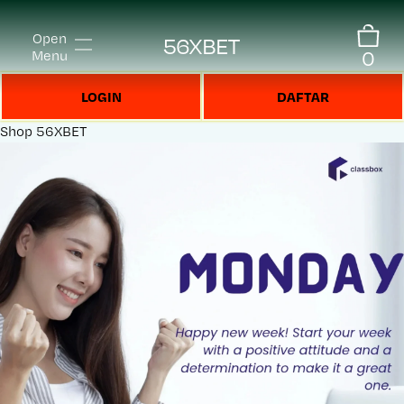
Open
56XBET
0
Menu
LOGIN
DAFTAR
Shop
56XBET