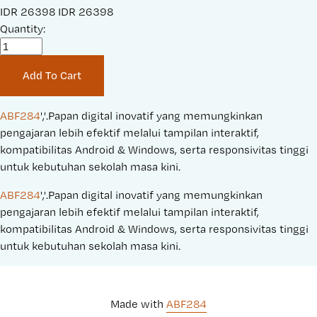
S
IDR 26398
O
IDR 26398
a
Quantity:
r
l
i
e
g
Add To Cart
P
i
r
n
i
a
ABF284
','.Papan digital inovatif yang memungkinkan 
c
l
pengajaran lebih efektif melalui tampilan interaktif, 
e
P
kompatibilitas Android & Windows, serta responsivitas tinggi 
:
r
untuk kebutuhan sekolah masa kini.
i
ABF284
','.Papan digital inovatif yang memungkinkan 
c
pengajaran lebih efektif melalui tampilan interaktif, 
e
kompatibilitas Android & Windows, serta responsivitas tinggi 
:
untuk kebutuhan sekolah masa kini.
Made with 
ABF284