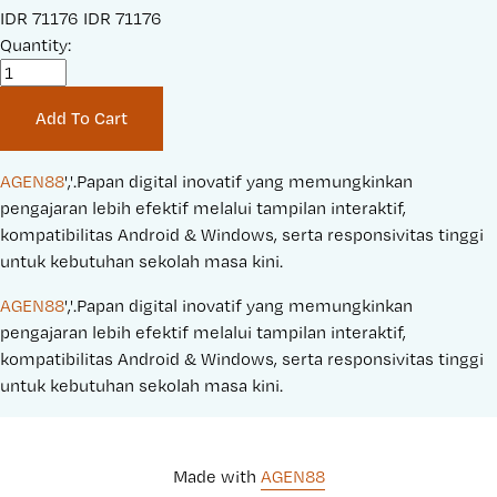
S
IDR 71176
O
IDR 71176
a
Quantity:
r
l
i
e
g
Add To Cart
P
i
r
n
i
a
AGEN88
','.Papan digital inovatif yang memungkinkan 
c
l
pengajaran lebih efektif melalui tampilan interaktif, 
e
P
kompatibilitas Android & Windows, serta responsivitas tinggi 
:
r
untuk kebutuhan sekolah masa kini.
i
AGEN88
','.Papan digital inovatif yang memungkinkan 
c
pengajaran lebih efektif melalui tampilan interaktif, 
e
kompatibilitas Android & Windows, serta responsivitas tinggi 
:
untuk kebutuhan sekolah masa kini.
Made with 
AGEN88