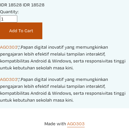
S
IDR 18528
O
IDR 18528
a
Quantity:
r
l
i
e
g
Add To Cart
P
i
r
n
i
a
AGO303
','.Papan digital inovatif yang memungkinkan 
c
l
pengajaran lebih efektif melalui tampilan interaktif, 
e
P
kompatibilitas Android & Windows, serta responsivitas tinggi 
:
r
untuk kebutuhan sekolah masa kini.
i
AGO303
','.Papan digital inovatif yang memungkinkan 
c
pengajaran lebih efektif melalui tampilan interaktif, 
e
kompatibilitas Android & Windows, serta responsivitas tinggi 
:
untuk kebutuhan sekolah masa kini.
Made with 
AGO303