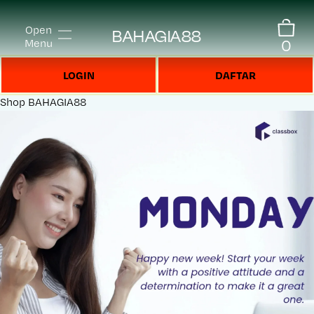
Open
BAHAGIA88
0
Menu
LOGIN
DAFTAR
Shop
BAHAGIA88