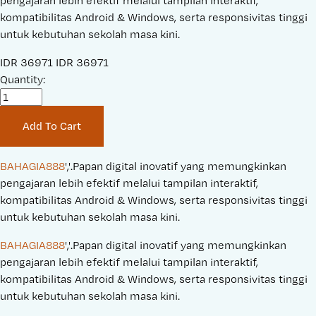
pengajaran lebih efektif melalui tampilan interaktif,
kompatibilitas Android & Windows, serta responsivitas tinggi
untuk kebutuhan sekolah masa kini.
S
IDR 36971
O
IDR 36971
a
Quantity:
r
l
i
e
g
Add To Cart
P
i
r
n
i
a
BAHAGIA888
','.Papan digital inovatif yang memungkinkan 
c
l
pengajaran lebih efektif melalui tampilan interaktif, 
e
P
kompatibilitas Android & Windows, serta responsivitas tinggi 
:
r
untuk kebutuhan sekolah masa kini.
i
BAHAGIA888
','.Papan digital inovatif yang memungkinkan 
c
pengajaran lebih efektif melalui tampilan interaktif, 
e
kompatibilitas Android & Windows, serta responsivitas tinggi 
:
untuk kebutuhan sekolah masa kini.