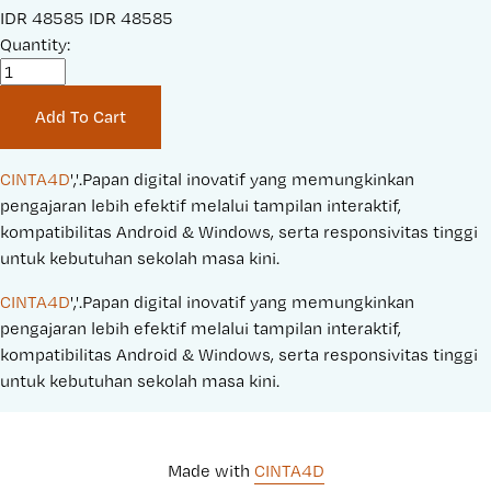
S
IDR 48585
O
IDR 48585
a
Quantity:
r
l
i
e
g
Add To Cart
P
i
r
n
i
a
CINTA4D
','.Papan digital inovatif yang memungkinkan 
c
l
pengajaran lebih efektif melalui tampilan interaktif, 
e
P
kompatibilitas Android & Windows, serta responsivitas tinggi 
:
r
untuk kebutuhan sekolah masa kini.
i
CINTA4D
','.Papan digital inovatif yang memungkinkan 
c
pengajaran lebih efektif melalui tampilan interaktif, 
e
kompatibilitas Android & Windows, serta responsivitas tinggi 
:
untuk kebutuhan sekolah masa kini.
Made with 
CINTA4D