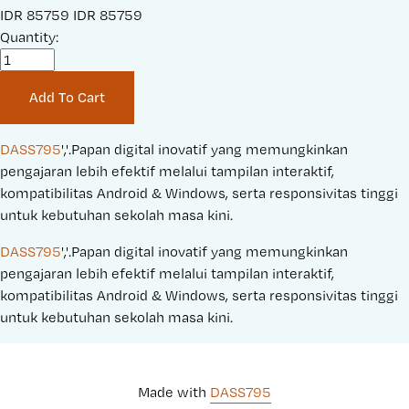
S
IDR 85759
O
IDR 85759
a
Quantity:
r
l
i
e
g
Add To Cart
P
i
r
n
i
a
DASS795
','.Papan digital inovatif yang memungkinkan 
c
l
pengajaran lebih efektif melalui tampilan interaktif, 
e
P
kompatibilitas Android & Windows, serta responsivitas tinggi 
:
r
untuk kebutuhan sekolah masa kini.
i
DASS795
','.Papan digital inovatif yang memungkinkan 
c
pengajaran lebih efektif melalui tampilan interaktif, 
e
kompatibilitas Android & Windows, serta responsivitas tinggi 
:
untuk kebutuhan sekolah masa kini.
Made with 
DASS795