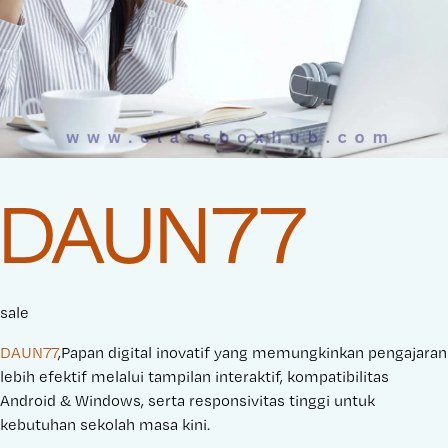
DAUN77
sale
DAUN77
,Papan digital inovatif yang memungkinkan pengajaran
lebih efektif melalui tampilan interaktif, kompatibilitas
Android & Windows, serta responsivitas tinggi untuk
kebutuhan sekolah masa kini.