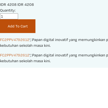
S
IDR 4208
O
IDR 4208
a
Quantity:
r
l
i
e
g
Add To Cart
P
i
r
n
i
a
FC2PPV4792612
','.Papan digital inovatif yang memungkinkan p
c
l
kebutuhan sekolah masa kini.
e
P
FC2PPV4792612
','.Papan digital inovatif yang memungkinkan p
:
r
kebutuhan sekolah masa kini.
i
c
e
: