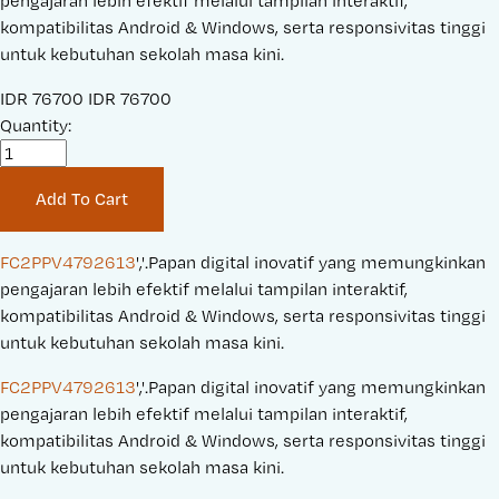
pengajaran lebih efektif melalui tampilan interaktif,
kompatibilitas Android & Windows, serta responsivitas tinggi
untuk kebutuhan sekolah masa kini.
S
IDR 76700
O
IDR 76700
a
Quantity:
r
l
i
e
g
Add To Cart
P
i
r
n
i
a
FC2PPV4792613
','.Papan digital inovatif yang memungkinkan 
c
l
pengajaran lebih efektif melalui tampilan interaktif, 
e
P
kompatibilitas Android & Windows, serta responsivitas tinggi 
:
r
untuk kebutuhan sekolah masa kini.
i
FC2PPV4792613
','.Papan digital inovatif yang memungkinkan 
c
pengajaran lebih efektif melalui tampilan interaktif, 
e
kompatibilitas Android & Windows, serta responsivitas tinggi 
:
untuk kebutuhan sekolah masa kini.