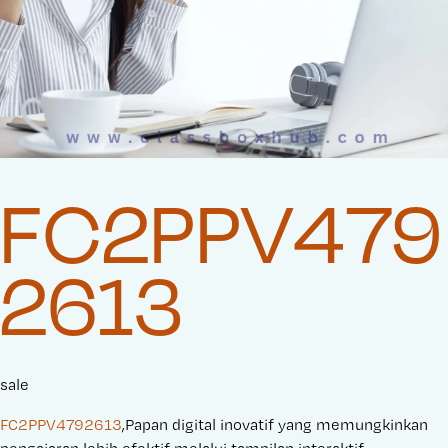
FC2PPV479
2613
sale
FC2PPV4792613
,Papan digital inovatif yang memungkinkan