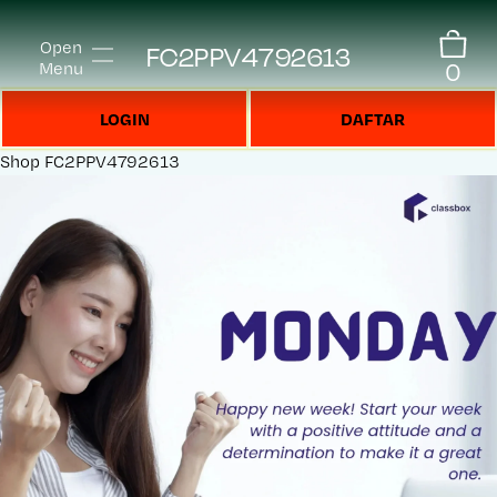
Open
FC2PPV4792613
0
Menu
LOGIN
DAFTAR
Shop
FC2PPV4792613