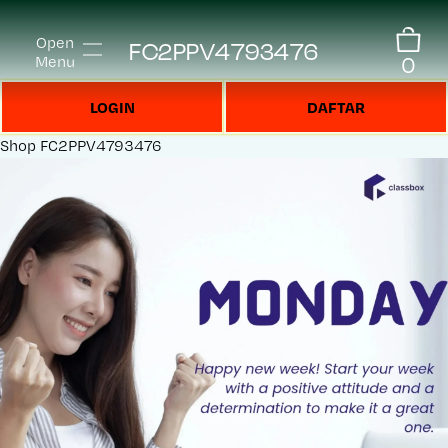
Open
FC2PPV4793476
0
Menu
LOGIN
DAFTAR
Shop
FC2PPV4793476