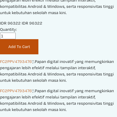
pengajaran lebih efektif melalui tampilan interaktif,
kompatibilitas Android & Windows, serta responsivitas tinggi
untuk kebutuhan sekolah masa kini.
S
IDR 96322
O
IDR 96322
a
Quantity:
r
l
i
e
g
Add To Cart
P
i
r
n
i
a
FC2PPV4793476
','.Papan digital inovatif yang memungkinkan 
c
l
pengajaran lebih efektif melalui tampilan interaktif, 
e
P
kompatibilitas Android & Windows, serta responsivitas tinggi 
:
r
untuk kebutuhan sekolah masa kini.
i
FC2PPV4793476
','.Papan digital inovatif yang memungkinkan 
c
pengajaran lebih efektif melalui tampilan interaktif, 
e
kompatibilitas Android & Windows, serta responsivitas tinggi 
:
untuk kebutuhan sekolah masa kini.