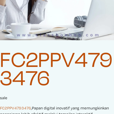
FC2PPV479
3476
sale
FC2PPV4793476
,Papan digital inovatif yang memungkinkan