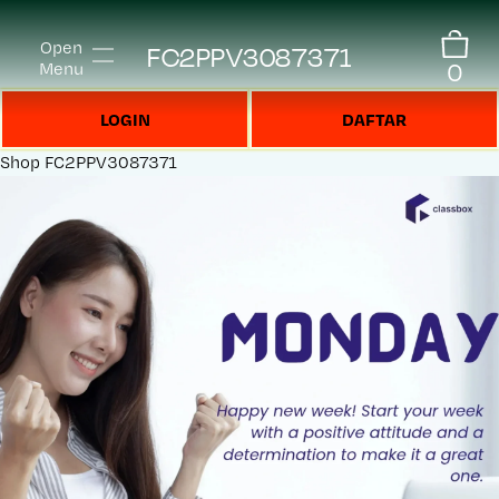
Open
FC2PPV3087371
0
Menu
LOGIN
DAFTAR
Shop
FC2PPV3087371