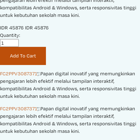
pengajaran lebih efektif melalui tampilan interaktif,
kompatibilitas Android & Windows, serta responsivitas tinggi
untuk kebutuhan sekolah masa kini.
S
IDR 45876
O
IDR 45876
a
Quantity:
r
l
i
e
g
Add To Cart
P
i
r
n
i
a
FC2PPV3087371
','.Papan digital inovatif yang memungkinkan 
c
l
pengajaran lebih efektif melalui tampilan interaktif, 
e
P
kompatibilitas Android & Windows, serta responsivitas tinggi 
:
r
untuk kebutuhan sekolah masa kini.
i
FC2PPV3087371
','.Papan digital inovatif yang memungkinkan 
c
pengajaran lebih efektif melalui tampilan interaktif, 
e
kompatibilitas Android & Windows, serta responsivitas tinggi 
:
untuk kebutuhan sekolah masa kini.