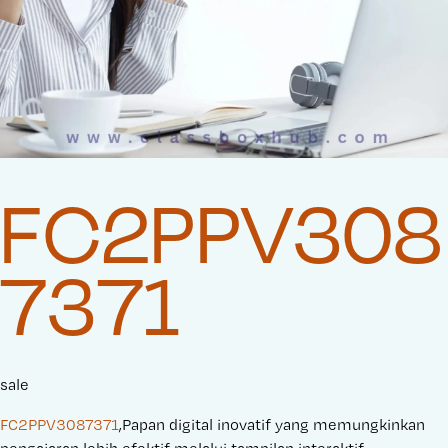
FC2PPV308
7371
sale
FC2PPV3087371
,Papan digital inovatif yang memungkinkan