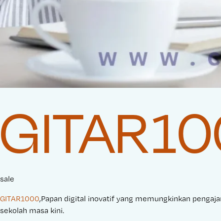
GITAR10
sale
GITAR1000
,Papan digital inovatif yang memungkinkan pengajara
sekolah masa kini.