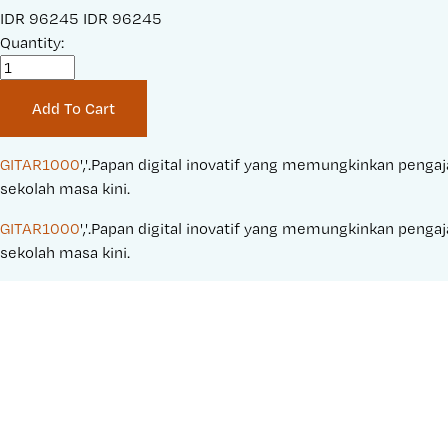
S
IDR 96245
O
IDR 96245
a
Quantity:
r
l
i
e
g
Add To Cart
P
i
r
n
i
a
GITAR1000
','.Papan digital inovatif yang memungkinkan pengaj
c
l
sekolah masa kini.
e
P
GITAR1000
','.Papan digital inovatif yang memungkinkan pengaj
:
r
sekolah masa kini.
i
c
e
: