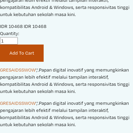
pengajaran lebih efektif melalui tampilan interaktif,
kompatibilitas Android & Windows, serta responsivitas tinggi
untuk kebutuhan sekolah masa kini.
S
IDR 10468
O
IDR 10468
a
Quantity:
r
l
i
e
g
Add To Cart
P
i
r
n
i
a
GRESAIDSSWOW
','.Papan digital inovatif yang memungkinkan 
c
l
pengajaran lebih efektif melalui tampilan interaktif, 
e
P
kompatibilitas Android & Windows, serta responsivitas tinggi 
:
r
untuk kebutuhan sekolah masa kini.
i
GRESAIDSSWOW
','.Papan digital inovatif yang memungkinkan 
c
pengajaran lebih efektif melalui tampilan interaktif, 
e
kompatibilitas Android & Windows, serta responsivitas tinggi 
:
untuk kebutuhan sekolah masa kini.