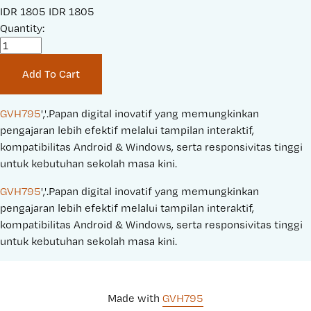
S
IDR 1805
O
IDR 1805
a
Quantity:
r
l
i
e
g
Add To Cart
P
i
r
n
i
a
GVH795
','.Papan digital inovatif yang memungkinkan 
c
l
pengajaran lebih efektif melalui tampilan interaktif, 
e
P
kompatibilitas Android & Windows, serta responsivitas tinggi 
:
r
untuk kebutuhan sekolah masa kini.
i
GVH795
','.Papan digital inovatif yang memungkinkan 
c
pengajaran lebih efektif melalui tampilan interaktif, 
e
kompatibilitas Android & Windows, serta responsivitas tinggi 
:
untuk kebutuhan sekolah masa kini.
Made with 
GVH795