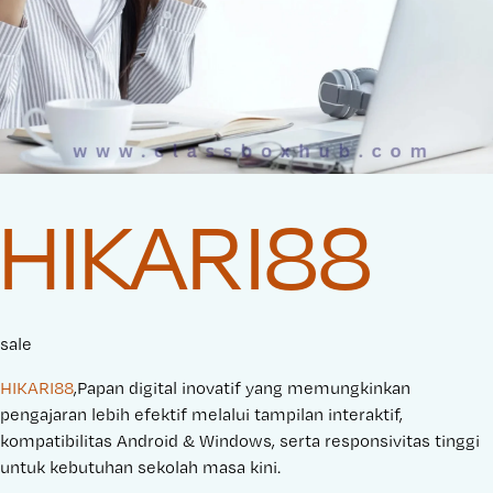
HIKARI88
sale
HIKARI88
,Papan digital inovatif yang memungkinkan
pengajaran lebih efektif melalui tampilan interaktif,
kompatibilitas Android & Windows, serta responsivitas tinggi
untuk kebutuhan sekolah masa kini.