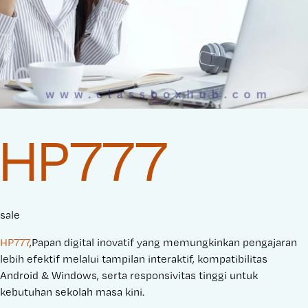
HP777
sale
HP777
,Papan digital inovatif yang memungkinkan pengajaran
lebih efektif melalui tampilan interaktif, kompatibilitas
Android & Windows, serta responsivitas tinggi untuk
kebutuhan sekolah masa kini.