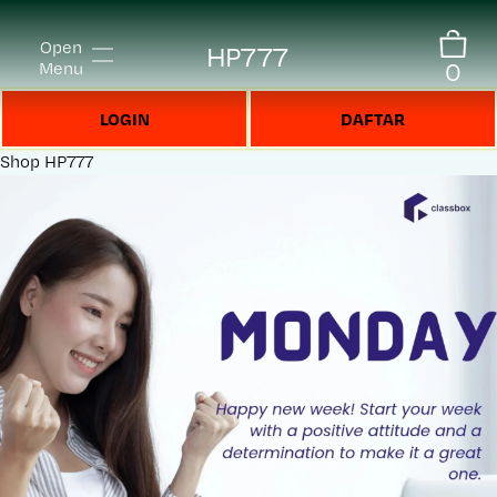
Open
HP777
0
Menu
LOGIN
DAFTAR
Shop
HP777