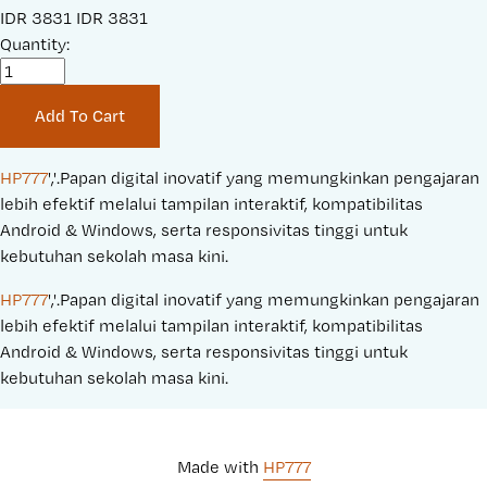
S
IDR 3831
O
IDR 3831
a
Quantity:
r
l
i
e
g
Add To Cart
P
i
r
n
i
a
HP777
','.Papan digital inovatif yang memungkinkan pengajaran 
c
l
lebih efektif melalui tampilan interaktif, kompatibilitas 
e
P
Android & Windows, serta responsivitas tinggi untuk 
:
r
kebutuhan sekolah masa kini.
i
HP777
','.Papan digital inovatif yang memungkinkan pengajaran 
c
lebih efektif melalui tampilan interaktif, kompatibilitas 
e
Android & Windows, serta responsivitas tinggi untuk 
:
kebutuhan sekolah masa kini.
Made with 
HP777