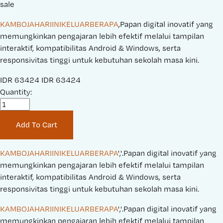
sale
KAMBOJAHARIINIKELUARBERAPA
,Papan digital inovatif yang
memungkinkan pengajaran lebih efektif melalui tampilan
interaktif, kompatibilitas Android & Windows, serta
responsivitas tinggi untuk kebutuhan sekolah masa kini.
S
IDR 63424
O
IDR 63424
a
Quantity:
r
l
i
e
g
Add To Cart
P
i
r
n
i
a
KAMBOJAHARIINIKELUARBERAPA
','.Papan digital inovatif yang 
c
l
memungkinkan pengajaran lebih efektif melalui tampilan 
e
P
interaktif, kompatibilitas Android & Windows, serta 
:
r
responsivitas tinggi untuk kebutuhan sekolah masa kini.
i
KAMBOJAHARIINIKELUARBERAPA
','.Papan digital inovatif yang 
c
memungkinkan pengajaran lebih efektif melalui tampilan 