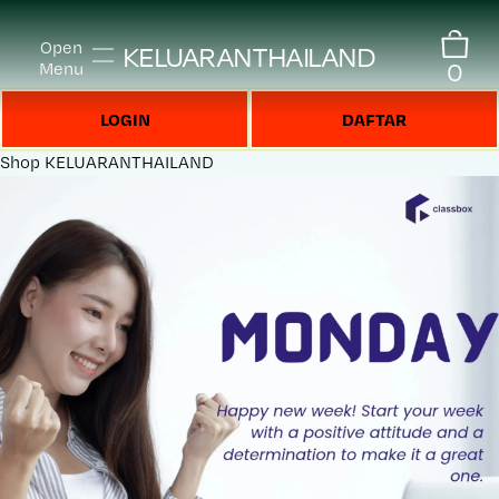
Open
KELUARANTHAILAND
0
Menu
LOGIN
DAFTAR
Shop
KELUARANTHAILAND