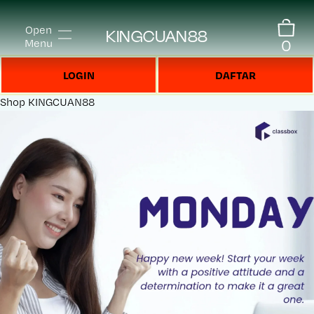
Open
KINGCUAN88
0
Menu
LOGIN
DAFTAR
Shop
KINGCUAN88