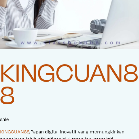
KINGCUAN8
8
sale
KINGCUAN88
,Papan digital inovatif yang memungkinkan