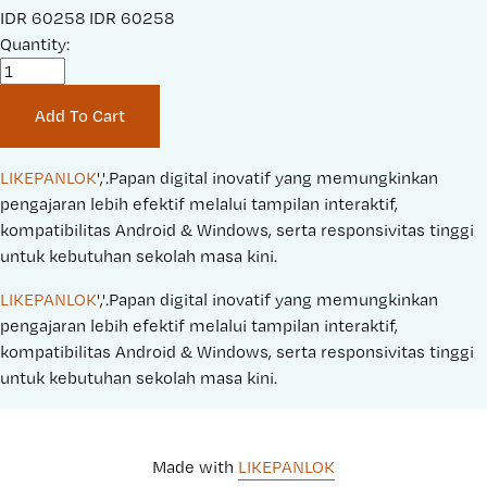
S
IDR 60258
O
IDR 60258
a
Quantity:
r
l
i
e
g
Add To Cart
P
i
r
n
i
a
LIKEPANLOK
','.Papan digital inovatif yang memungkinkan 
c
l
pengajaran lebih efektif melalui tampilan interaktif, 
e
P
kompatibilitas Android & Windows, serta responsivitas tinggi 
:
r
untuk kebutuhan sekolah masa kini.
i
LIKEPANLOK
','.Papan digital inovatif yang memungkinkan 
c
pengajaran lebih efektif melalui tampilan interaktif, 
e
kompatibilitas Android & Windows, serta responsivitas tinggi 
:
untuk kebutuhan sekolah masa kini.
Made with 
LIKEPANLOK