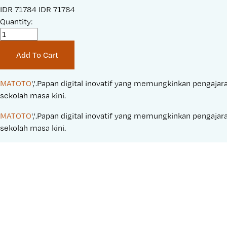
S
IDR 71784
O
IDR 71784
a
Quantity:
r
l
i
e
g
Add To Cart
P
i
r
n
i
a
MATOTO
','.Papan digital inovatif yang memungkinkan pengajara
c
l
sekolah masa kini.
e
P
MATOTO
','.Papan digital inovatif yang memungkinkan pengajara
:
r
sekolah masa kini.
i
c
e
: