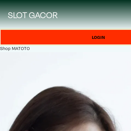
SLOT GACOR
LOGIN
Shop
MATOTO