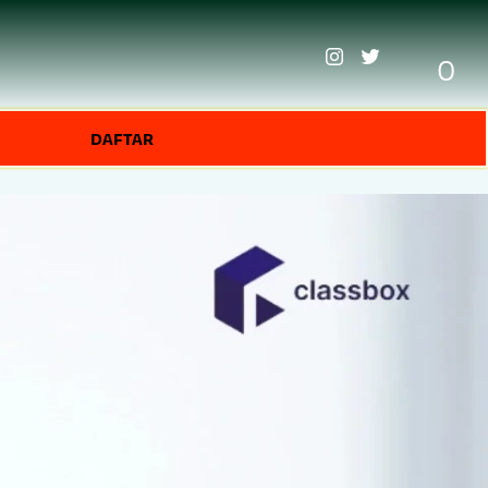
0
DAFTAR