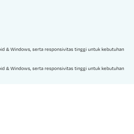
roid & Windows, serta responsivitas tinggi untuk kebutuhan 
roid & Windows, serta responsivitas tinggi untuk kebutuhan 