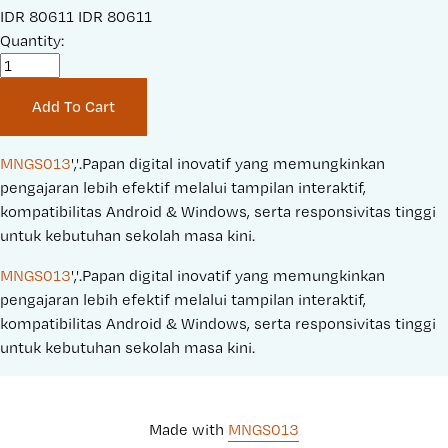
S
IDR 80611
O
IDR 80611
a
Quantity:
r
l
i
e
g
Add To Cart
P
i
r
n
i
a
MNGS013
','.Papan digital inovatif yang memungkinkan 
c
l
pengajaran lebih efektif melalui tampilan interaktif, 
e
P
kompatibilitas Android & Windows, serta responsivitas tinggi 
:
r
untuk kebutuhan sekolah masa kini.
i
MNGS013
','.Papan digital inovatif yang memungkinkan 
c
pengajaran lebih efektif melalui tampilan interaktif, 
e
kompatibilitas Android & Windows, serta responsivitas tinggi 
:
untuk kebutuhan sekolah masa kini.
Made with 
MNGS013