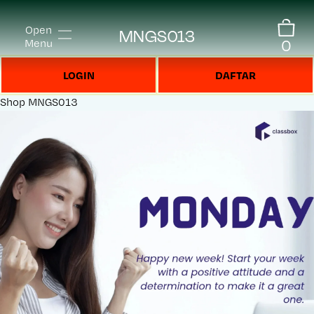
Open
MNGS013
0
Menu
LOGIN
DAFTAR
Shop
MNGS013