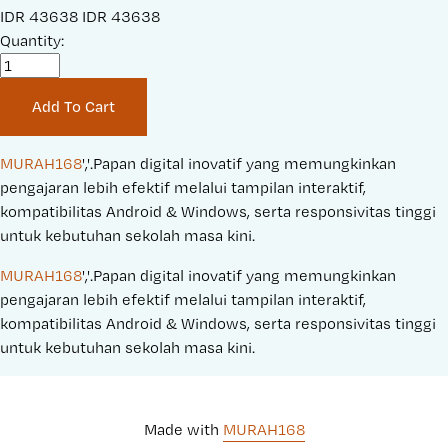
S
IDR 43638
O
IDR 43638
a
Quantity:
r
l
i
e
g
Add To Cart
P
i
r
n
i
a
MURAH168
','.Papan digital inovatif yang memungkinkan 
c
l
pengajaran lebih efektif melalui tampilan interaktif, 
e
P
kompatibilitas Android & Windows, serta responsivitas tinggi 
:
r
untuk kebutuhan sekolah masa kini.
i
MURAH168
','.Papan digital inovatif yang memungkinkan 
c
pengajaran lebih efektif melalui tampilan interaktif, 
e
kompatibilitas Android & Windows, serta responsivitas tinggi 
:
untuk kebutuhan sekolah masa kini.
Made with 
MURAH168