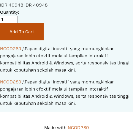
S
IDR 40948
O
IDR 40948
a
Quantity:
r
l
i
e
g
Add To Cart
P
i
r
n
i
a
NGOD289
','.Papan digital inovatif yang memungkinkan 
c
l
pengajaran lebih efektif melalui tampilan interaktif, 
e
P
kompatibilitas Android & Windows, serta responsivitas tinggi 
:
r
untuk kebutuhan sekolah masa kini.
i
NGOD289
','.Papan digital inovatif yang memungkinkan 
c
pengajaran lebih efektif melalui tampilan interaktif, 
e
kompatibilitas Android & Windows, serta responsivitas tinggi 
:
untuk kebutuhan sekolah masa kini.
Made with 
NGOD289