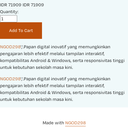
S
IDR 71909
O
IDR 71909
a
Quantity:
r
l
i
e
g
Add To Cart
P
i
r
n
i
a
NGOD298
','.Papan digital inovatif yang memungkinkan 
c
l
pengajaran lebih efektif melalui tampilan interaktif, 
e
P
kompatibilitas Android & Windows, serta responsivitas tinggi 
:
r
untuk kebutuhan sekolah masa kini.
i
NGOD298
','.Papan digital inovatif yang memungkinkan 
c
pengajaran lebih efektif melalui tampilan interaktif, 
e
kompatibilitas Android & Windows, serta responsivitas tinggi 
:
untuk kebutuhan sekolah masa kini.
Made with 
NGOD298