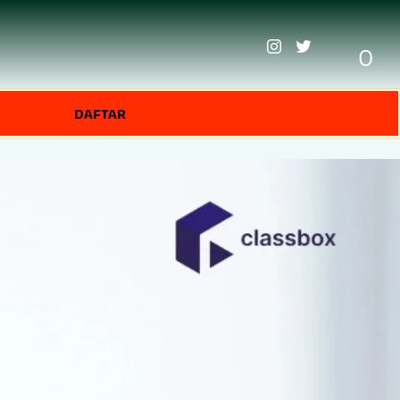
0
DAFTAR