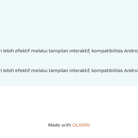
 lebih efektif melalui tampilan interaktif, kompatibilitas Andr
 lebih efektif melalui tampilan interaktif, kompatibilitas Andr
Made with 
OLXWIN