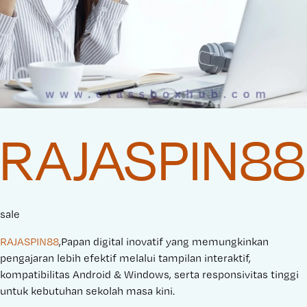
RAJASPIN88
sale
RAJASPIN88
,Papan digital inovatif yang memungkinkan
pengajaran lebih efektif melalui tampilan interaktif,
kompatibilitas Android & Windows, serta responsivitas tinggi
untuk kebutuhan sekolah masa kini.