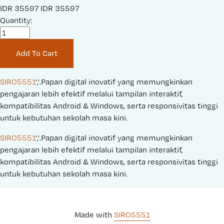
S
IDR 35597
O
IDR 35597
a
Quantity:
r
l
i
e
g
Add To Cart
P
i
r
n
i
a
SIRO5551
','.Papan digital inovatif yang memungkinkan 
c
l
pengajaran lebih efektif melalui tampilan interaktif, 
e
P
kompatibilitas Android & Windows, serta responsivitas tinggi 
:
r
untuk kebutuhan sekolah masa kini.
i
SIRO5551
','.Papan digital inovatif yang memungkinkan 
c
pengajaran lebih efektif melalui tampilan interaktif, 
e
kompatibilitas Android & Windows, serta responsivitas tinggi 
:
untuk kebutuhan sekolah masa kini.
Made with 
SIRO5551