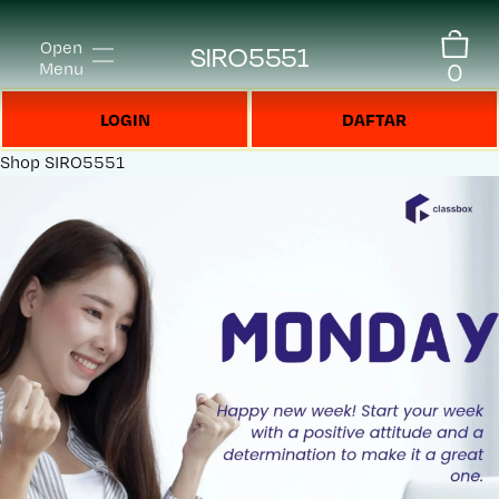
Open
SIRO5551
0
Menu
LOGIN
DAFTAR
Shop
SIRO5551