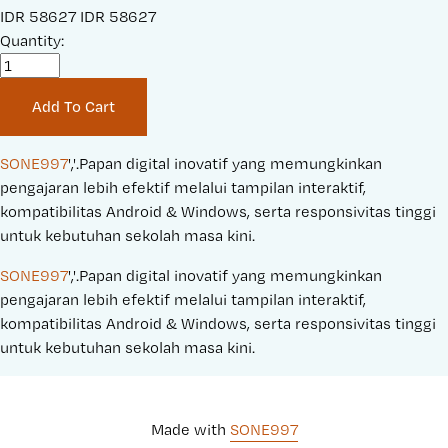
S
IDR 58627
O
IDR 58627
a
Quantity:
r
l
i
e
g
Add To Cart
P
i
r
n
i
a
SONE997
','.Papan digital inovatif yang memungkinkan 
c
l
pengajaran lebih efektif melalui tampilan interaktif, 
e
P
kompatibilitas Android & Windows, serta responsivitas tinggi 
:
r
untuk kebutuhan sekolah masa kini.
i
SONE997
','.Papan digital inovatif yang memungkinkan 
c
pengajaran lebih efektif melalui tampilan interaktif, 
e
kompatibilitas Android & Windows, serta responsivitas tinggi 
:
untuk kebutuhan sekolah masa kini.
Made with 
SONE997