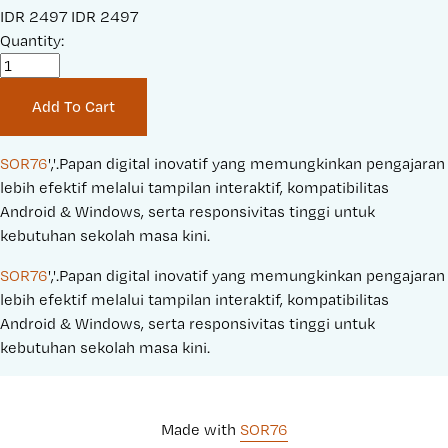
S
IDR 2497
O
IDR 2497
a
Quantity:
r
l
i
e
g
Add To Cart
P
i
r
n
i
a
SOR76
','.Papan digital inovatif yang memungkinkan pengajaran 
c
l
lebih efektif melalui tampilan interaktif, kompatibilitas 
e
P
Android & Windows, serta responsivitas tinggi untuk 
:
r
kebutuhan sekolah masa kini.
i
SOR76
','.Papan digital inovatif yang memungkinkan pengajaran 
c
lebih efektif melalui tampilan interaktif, kompatibilitas 
e
Android & Windows, serta responsivitas tinggi untuk 
:
kebutuhan sekolah masa kini.
Made with 
SOR76