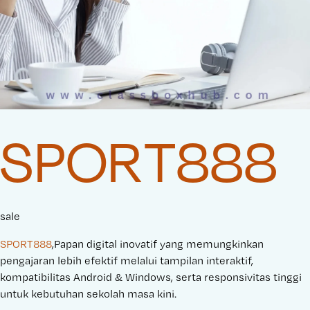
SPORT888
sale
SPORT888
,Papan digital inovatif yang memungkinkan
pengajaran lebih efektif melalui tampilan interaktif,
kompatibilitas Android & Windows, serta responsivitas tinggi
untuk kebutuhan sekolah masa kini.