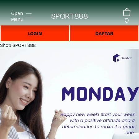
Open
SPORT888
0
Menu
LOGIN
DAFTAR
Shop
SPORT888