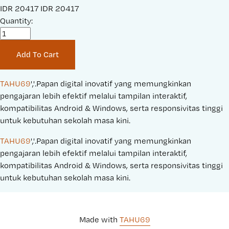
S
IDR 20417
O
IDR 20417
a
Quantity:
r
l
i
e
g
Add To Cart
P
i
r
n
i
a
TAHU69
','.Papan digital inovatif yang memungkinkan 
c
l
pengajaran lebih efektif melalui tampilan interaktif, 
e
P
kompatibilitas Android & Windows, serta responsivitas tinggi 
:
r
untuk kebutuhan sekolah masa kini.
i
TAHU69
','.Papan digital inovatif yang memungkinkan 
c
pengajaran lebih efektif melalui tampilan interaktif, 
e
kompatibilitas Android & Windows, serta responsivitas tinggi 
:
untuk kebutuhan sekolah masa kini.
Made with 
TAHU69