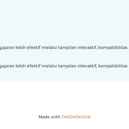
ajaran lebih efektif melalui tampilan interaktif, kompatibilita
ajaran lebih efektif melalui tampilan interaktif, kompatibilita
Made with 
TAKOHOKI168