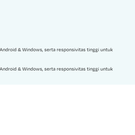
s Android & Windows, serta responsivitas tinggi untuk 
s Android & Windows, serta responsivitas tinggi untuk 