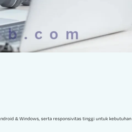
 Android & Windows, serta responsivitas tinggi untuk kebutuhan