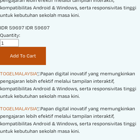
pengajaran lebih efektif melalui tampilan interaktif,
kompatibilitas Android & Windows, serta responsivitas tinggi
untuk kebutuhan sekolah masa kini.
S
IDR 59697
O
IDR 59697
a
Quantity:
r
l
i
e
g
Add To Cart
P
i
r
n
i
a
TOGELMALAYSIA
','.Papan digital inovatif yang memungkinkan 
c
l
pengajaran lebih efektif melalui tampilan interaktif, 
e
P
kompatibilitas Android & Windows, serta responsivitas tinggi 
:
r
untuk kebutuhan sekolah masa kini.
i
TOGELMALAYSIA
','.Papan digital inovatif yang memungkinkan 
c
pengajaran lebih efektif melalui tampilan interaktif, 
e
kompatibilitas Android & Windows, serta responsivitas tinggi 
:
untuk kebutuhan sekolah masa kini.