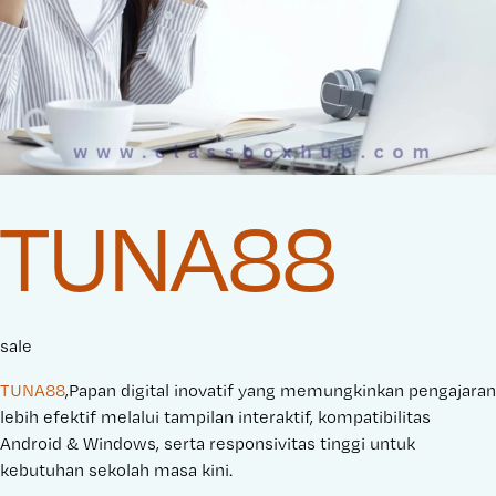
TUNA88
sale
TUNA88
,Papan digital inovatif yang memungkinkan pengajaran
lebih efektif melalui tampilan interaktif, kompatibilitas
Android & Windows, serta responsivitas tinggi untuk
kebutuhan sekolah masa kini.