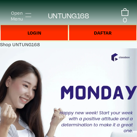
Open
UNTUNG168
0
Menu
LOGIN
DAFTAR
Shop
UNTUNG168