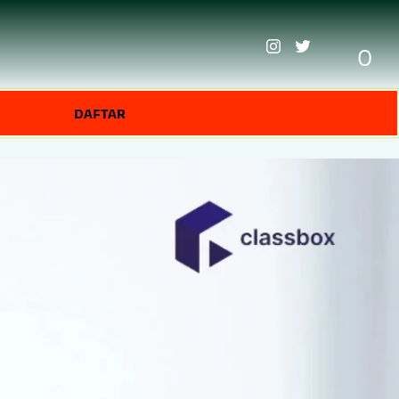
0
DAFTAR