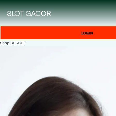
SLOT GACOR
LOGIN
Shop
365BET