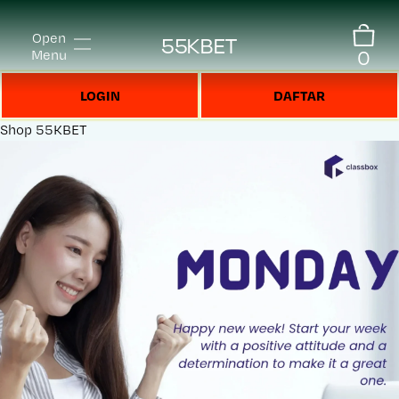
Open
55KBET
0
Menu
LOGIN
DAFTAR
Shop
55KBET