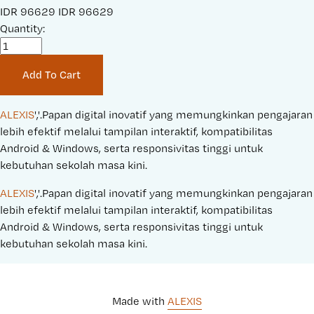
S
IDR 96629
O
IDR 96629
a
Quantity:
r
l
i
e
g
Add To Cart
P
i
r
n
i
a
ALEXIS
','.Papan digital inovatif yang memungkinkan pengajaran 
c
l
lebih efektif melalui tampilan interaktif, kompatibilitas 
e
P
Android & Windows, serta responsivitas tinggi untuk 
:
r
kebutuhan sekolah masa kini.
i
ALEXIS
','.Papan digital inovatif yang memungkinkan pengajaran 
c
lebih efektif melalui tampilan interaktif, kompatibilitas 
e
Android & Windows, serta responsivitas tinggi untuk 
:
kebutuhan sekolah masa kini.
Made with 
ALEXIS