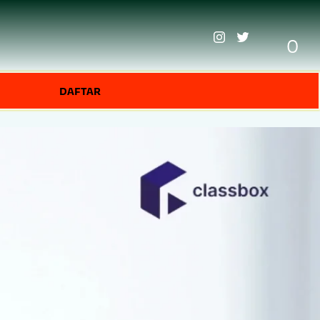
0
DAFTAR