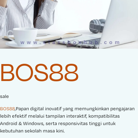
BOS88
sale
BOS88
,Papan digital inovatif yang memungkinkan pengajaran
lebih efektif melalui tampilan interaktif, kompatibilitas
Android & Windows, serta responsivitas tinggi untuk
kebutuhan sekolah masa kini.