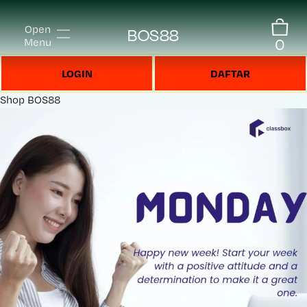
Open
BOS88
0
Menu
LOGIN
DAFTAR
Shop
BOS88