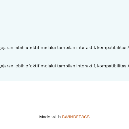
ajaran lebih efektif melalui tampilan interaktif, kompatibilitas
ajaran lebih efektif melalui tampilan interaktif, kompatibilitas
Made with 
BWINBET365