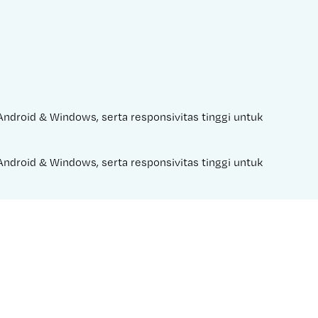
 Android & Windows, serta responsivitas tinggi untuk 
 Android & Windows, serta responsivitas tinggi untuk 