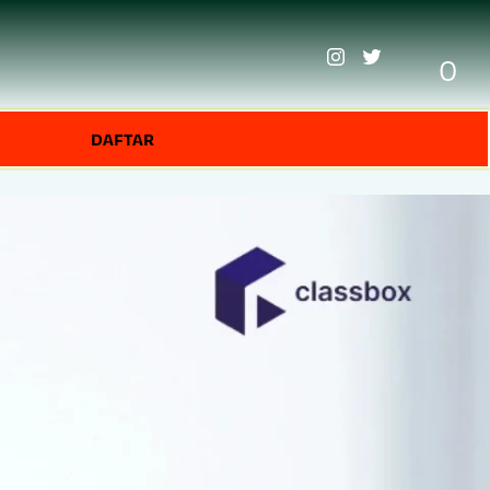
0
DAFTAR