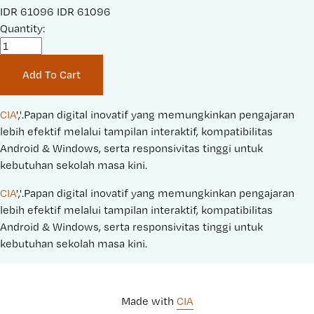
S
IDR 61096
O
IDR 61096
a
Quantity:
r
l
i
e
g
Add To Cart
P
i
r
n
i
a
CIA
','.Papan digital inovatif yang memungkinkan pengajaran 
c
l
lebih efektif melalui tampilan interaktif, kompatibilitas 
e
P
Android & Windows, serta responsivitas tinggi untuk 
:
r
kebutuhan sekolah masa kini.
i
CIA
','.Papan digital inovatif yang memungkinkan pengajaran 
c
lebih efektif melalui tampilan interaktif, kompatibilitas 
e
Android & Windows, serta responsivitas tinggi untuk 
:
kebutuhan sekolah masa kini.
Made with 
CIA