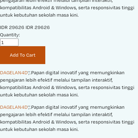
pengajaran lebih efektif melalui tampilan interaktif,
kompatibilitas Android & Windows, serta responsivitas tinggi
untuk kebutuhan sekolah masa kini.
S
IDR 29626
O
IDR 29626
a
Quantity:
r
l
i
e
g
Add To Cart
P
i
r
n
i
a
DAGELAN4D
','.Papan digital inovatif yang memungkinkan 
c
l
pengajaran lebih efektif melalui tampilan interaktif, 
e
P
kompatibilitas Android & Windows, serta responsivitas tinggi 
:
r
untuk kebutuhan sekolah masa kini.
i
DAGELAN4D
','.Papan digital inovatif yang memungkinkan 
c
pengajaran lebih efektif melalui tampilan interaktif, 
e
kompatibilitas Android & Windows, serta responsivitas tinggi 
:
untuk kebutuhan sekolah masa kini.