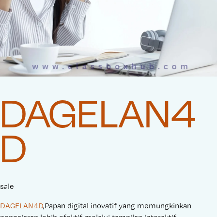
DAGELAN4
D
sale
DAGELAN4D
,Papan digital inovatif yang memungkinkan